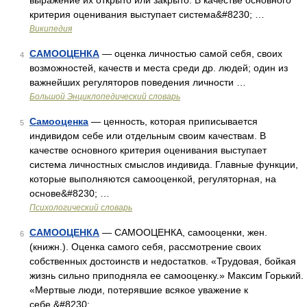
выражение их открыто или закрыто. В качестве основного
критерия оценивания выступает система&#8230; …
Википедия
САМООЦЕНКА
— оценка личностью самой себя, своих
4
возможностей, качеств и места среди др. людей; один из
важнейших регуляторов поведения личности …
Большой Энциклопедический словарь
Самооценка
— ценность, которая приписывается
5
индивидом себе или отдельным своим качествам. В
качестве основного критерия оценивания выступает
система личностных смыслов индивида. Главные функции,
которые выполняются самооценкой, регуляторная, на
основе&#8230; …
Психологический словарь
САМООЦЕНКА
— САМООЦЕНКА, самооценки, жен.
6
(книжн.). Оценка самого себя, рассмотрение своих
собственных достоинств и недостатков. «Трудовая, бойкая
жизнь сильно приподняла ее самооценку.» Максим Горький.
«Мертвые люди, потерявшие всякое уважение к
себе,&#8230; …