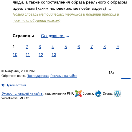
люди, а также сопоставления образа реального с образом
идеальным (каким человек желает себя видеть) …
Новый словарь методических терминов и понятий (теория и
практика обучения языкам)
Страницы
Следующая
→
1
2
3
4
5
6
7
8
9
10
11
12
13
© Академик, 2000-2026
18+
Обратная связь:
Техподдержка
,
Реклама на сайте
👣 Путешествия
Экспорт словарей на сайты
, сделанные на PHP,
Joomla,
Drupal,
WordPress, MODx.