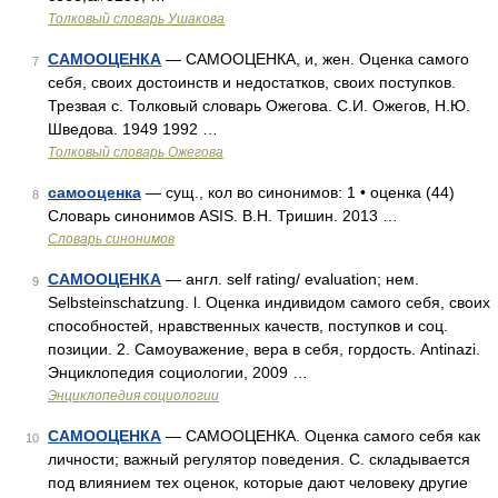
Толковый словарь Ушакова
САМООЦЕНКА
— САМООЦЕНКА, и, жен. Оценка самого
7
себя, своих достоинств и недостатков, своих поступков.
Трезвая с. Толковый словарь Ожегова. С.И. Ожегов, Н.Ю.
Шведова. 1949 1992 …
Толковый словарь Ожегова
самооценка
— сущ., кол во синонимов: 1 • оценка (44)
8
Словарь синонимов ASIS. В.Н. Тришин. 2013 …
Словарь синонимов
САМООЦЕНКА
— англ. self rating/ evaluation; нем.
9
Selbsteinschatzung. l. Оценка индивидом самого себя, своих
способностей, нравственных качеств, поступков и соц.
позиции. 2. Самоуважение, вера в себя, гордость. Antinazi.
Энциклопедия социологии, 2009 …
Энциклопедия социологии
САМООЦЕНКА
— САМООЦЕНКА. Оценка самого себя как
10
личности; важный регулятор поведения. С. складывается
под влиянием тех оценок, которые дают человеку другие